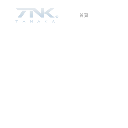
首頁
關於我們
產品
海
小
魚
釣
浮
假
剪
裝
部