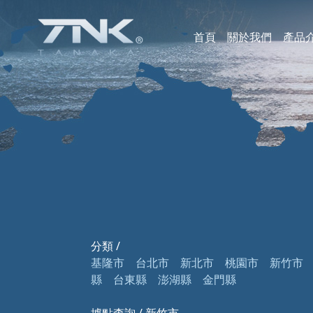
首頁
關於我們
產品
海
小
魚
釣
浮
假
剪
裝
部
分類 /
基隆市
台北市
新北市
桃園市
新竹市
縣
台東縣
澎湖縣
金門縣