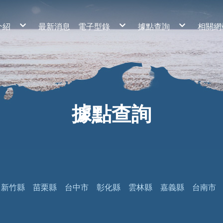
介紹
最新消息
電子型錄
據點查詢
相關網
老屋
2020年 幸福漁具目錄 - 小道具
基隆市
道具
2020年 幸福漁具目錄 - 魚鈎類
台北市
鉤類
2020年 幸福漁具目錄 - 釣線類
新北市
線類
2020年 幸福漁具目錄 - 浮標類
桃園市
標類
2020年 幸福漁具目錄 - 假餌類
新竹市
餌類
2020年 幸福漁具目錄 - 部品類
新竹縣
鉗類
2020年 幸福漁具目錄 - 裝備類
苗栗縣
備類
台中市
品類
彰化縣
雲林縣
南投縣
嘉義縣市
台南市
據點查詢
高雄市
屏東縣
宜蘭縣
花蓮縣
臺東縣
澎湖縣
金門縣
新竹縣
苗栗縣
台中市
彰化縣
雲林縣
嘉義縣
台南市