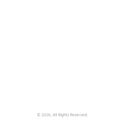
幸福漁具
關於我們
|
聯絡我們
品牌社群
幸福漁具粉絲專頁
海老屋粉絲專頁
本公司一向以消費者之需求性為產品開發原則
期望各位釣友如有產品上之任何問題
能與本公司或各經銷商批評與指教
本公司當盡全力改善
©
2026
, All Rights Reserved.