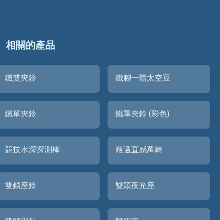
相關的產品
鐵雙夾鈴
鐵腳一體太空豆
鐵單夾鈴
鐵單夾鈴 (彩色)
競技水深探測棒
嚴選直感萬轉
雙鎖座鈴
雙頭夜光座