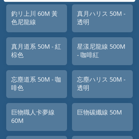
釣リ上川 60M 黃
真月ハリス 50M -
色尼龍線
透明
真月道系 50M - 紅
星漾尼龍線 500M
棕色
- 咖啡紅
忘塵道系 50M - 咖
忘塵ハリス 50M -
啡色
透明
巨物職人卡夢線
巨物碳纖線 50M
60M