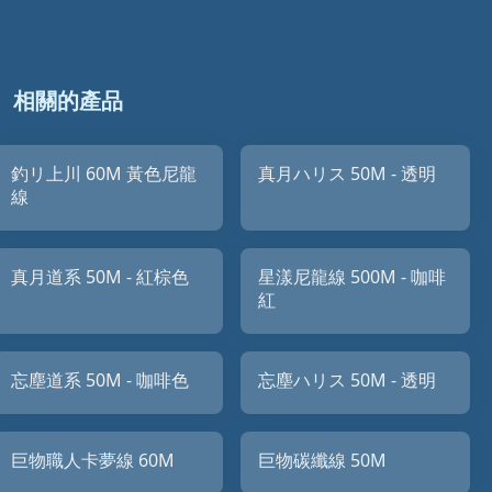
相關的產品
釣リ上川 60M 黃色尼龍
真月ハリス 50M - 透明
線
真月道系 50M - 紅棕色
星漾尼龍線 500M - 咖啡
紅
忘塵道系 50M - 咖啡色
忘塵ハリス 50M - 透明
巨物職人卡夢線 60M
巨物碳纖線 50M