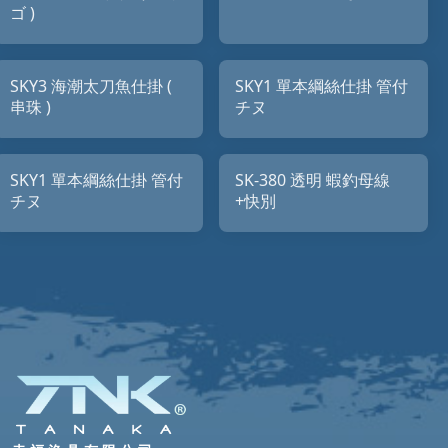
ゴ )
SKY3 海潮太刀魚仕掛 (
SKY1 單本綱絲仕掛 管付
串珠 )
チヌ
SKY1 單本綱絲仕掛 管付
SK-380 透明 蝦釣母線
チヌ
+快別