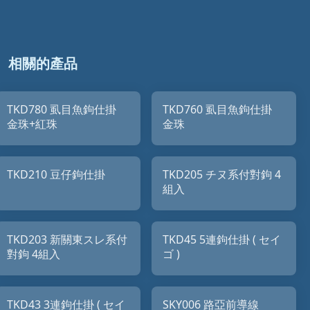
相關的產品
TKD780 虱目魚鉤仕掛
TKD760 虱目魚鉤仕掛
金珠+紅珠
金珠
TKD210 豆仔鉤仕掛
TKD205 チヌ系付對鉤 4
組入
TKD203 新關東スレ系付
TKD45 5連鉤仕掛 ( セイ
對鉤 4組入
ゴ )
TKD43 3連鉤仕掛 ( セイ
SKY006 路亞前導線