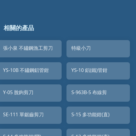
相關的產品
張小泉 不鏽鋼漁工剪刀
特級小刀
YS-10B 不鏽鋼鋁管鉗
YS-10 鋁(鐵)管鉗
Y-05 脫鉤剪刀
S-963B-5 布線剪
SE-111 單鋸齒剪刀
S-15 多功能鉗(直)