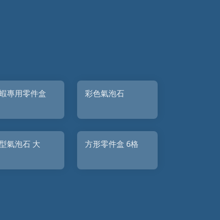
蝦專用零件盒
彩色氣泡石
型氣泡石 大
方形零件盒 6格