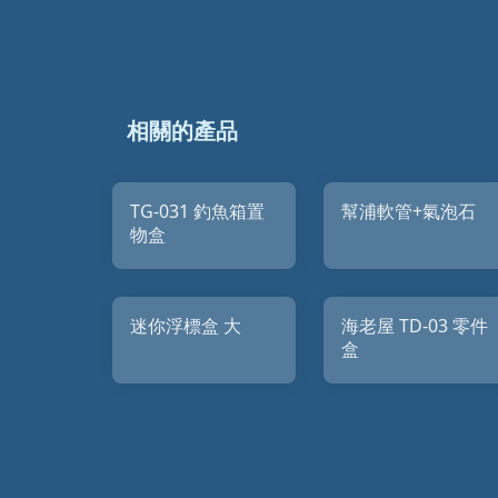
相關的產品
TG-031 釣魚箱置
幫浦軟管+氣泡石
物盒
迷你浮標盒 大
海老屋 TD-03 零件
盒