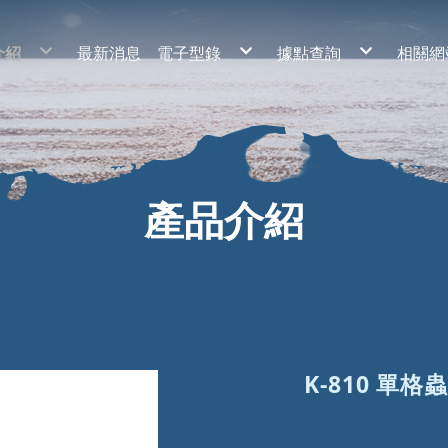
介紹
最新消息
電子型錄
據點查詢
相關網
老屋
2020年 幸福漁具目錄 - 小道具
基隆市
道具
2020年 幸福漁具目錄 - 魚鈎類
台北市
鉤類
2020年 幸福漁具目錄 - 釣線類
新北市
線類
2020年 幸福漁具目錄 - 浮標類
桃園市
標類
2020年 幸福漁具目錄 - 假餌類
新竹市
餌類
2020年 幸福漁具目錄 - 部品類
新竹縣
鉗類
2020年 幸福漁具目錄 - 裝備類
苗栗縣
備類
台中市
品類
彰化縣
雲林縣
南投縣
嘉義縣市
產品介紹
台南市
高雄市
屏東縣
宜蘭縣
花蓮縣
臺東縣
澎湖縣
金門縣
K-810 單格