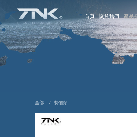
首頁
關於我們
產品
海
小
魚
釣
浮
假
剪
裝
部
全部
裝備類