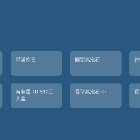
幫浦軟管
圓型氣泡石
釣
海老屋 TD-510工
長型氣泡石 小
長
具盒