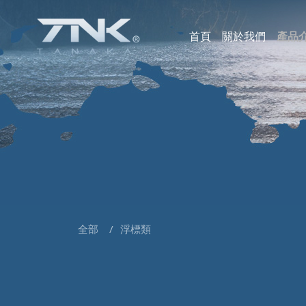
首頁
關於我們
產品
海
小
魚
釣
浮
假
剪
裝
部
全部
浮標類