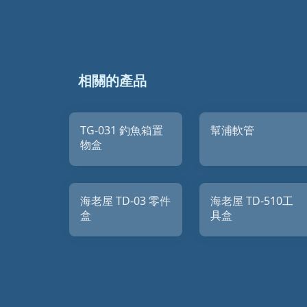
相關的產品
TG-031 釣魚箱置
幫浦軟管
物盒
海老屋 TD-03 零件
海老屋 TD-510工
盒
具盒