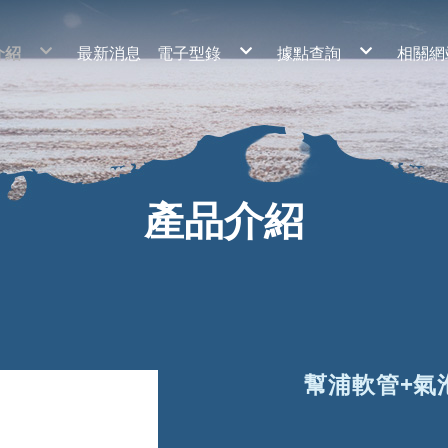
介紹
最新消息
電子型錄
據點查詢
相關網
老屋
2020年 幸福漁具目錄 - 小道具
基隆市
道具
2020年 幸福漁具目錄 - 魚鈎類
台北市
鉤類
2020年 幸福漁具目錄 - 釣線類
新北市
線類
2020年 幸福漁具目錄 - 浮標類
桃園市
標類
2020年 幸福漁具目錄 - 假餌類
新竹市
餌類
2020年 幸福漁具目錄 - 部品類
新竹縣
鉗類
2020年 幸福漁具目錄 - 裝備類
苗栗縣
備類
台中市
品類
彰化縣
雲林縣
南投縣
嘉義縣市
產品介紹
台南市
高雄市
屏東縣
宜蘭縣
花蓮縣
臺東縣
澎湖縣
金門縣
幫浦軟管+氣