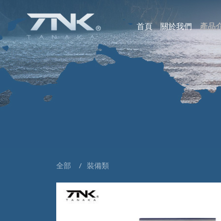
首頁
關於我們
產品
海
小
魚
釣
浮
假
剪
裝
部
全部
裝備類