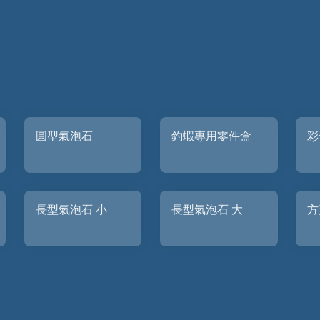
圓型氣泡石
釣蝦專用零件盒
彩
長型氣泡石 小
長型氣泡石 大
方