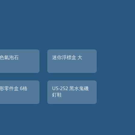
色氣泡石
迷你浮標盒 大
形零件盒 6格
US-252 黑水鬼磯
釘鞋