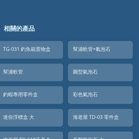
相關的產品
TG-031 釣魚箱置物盒
幫浦軟管+氣泡石
幫浦軟管
圓型氣泡石
釣蝦專用零件盒
彩色氣泡石
迷你浮標盒 大
海老屋 TD-03 零件盒