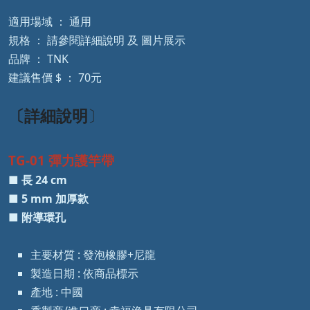
適用場域 ： 通用
規格 ： 請參閱詳細說明 及 圖片展示
品牌 ： TNK
建議售價 $ ： 70元
〔
詳細說明
〕
TG-01 彈力護竿帶
■ 長 24 cm
■ 5 mm 加厚款
■ 附導環孔
主要材質 : 發泡橡膠+尼龍
製造日期 : 依商品標示
產地 : 中國