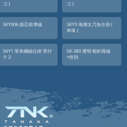
ゴ )
ゴ )
SKY006 路亞前導線
SKY3 海潮太刀魚仕掛 (
串珠 )
SKY1 單本綱絲仕掛 管付
SK-380 透明 蝦釣母線
チヌ
+快別