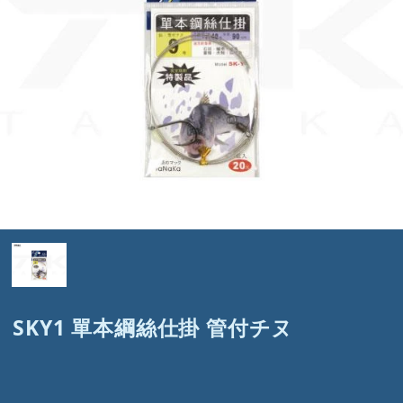
SKY1 單本綱絲仕掛 管付チヌ