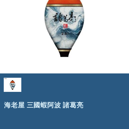
海老屋 三國蝦阿波 諸葛亮